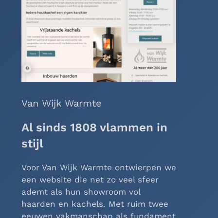
Pedicure Diana Hack
Voetje voor voetje online
Voor Pedicure Diana Hack hebben we
een one-page website in Joomla
gebouwd – overzichtelijk, modern en
lekker no-nonsense. Alles wat je wilt
weten staat gewoon op één pagina.
Geen doolhof van menu’s, maar