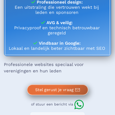
Professioneel design:
Een uitstraling die vertrouwen wekt bij
leden en sponsoren
AVG & veilig:
Privacyproof en technisch betrouwbaar
geregeld
Vindbaar in Google:
Lokaal en landelijk beter zichtbaar met SEO
Professionele websites speciaal voor
verenigingen en hun leden
Stel gerust je vraag
of stuur een bericht via