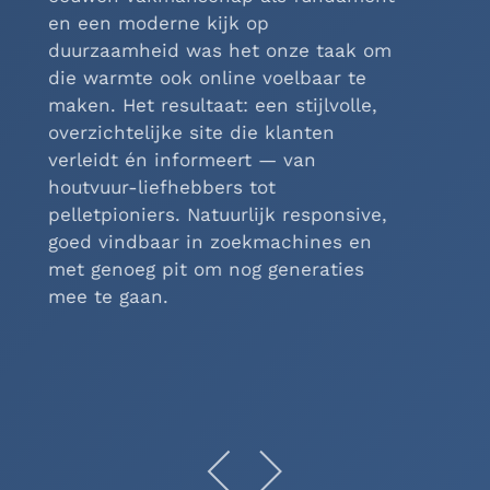
direct duidelijkheid: behandelingen,
tarieven, contact. Klaar.
De uitstraling is rustig, verzorgd en
professioneel, precies zoals je het
van een pedicure mag verwachten.
Zo loopt de site voetje voor voetje
soepel door, strak, fris en
overzichtelijk.
En omdat we Joomla gebruiken, is
de site niet alleen betrouwbaar en
veilig, maar ook makkelijk bij te
houden en uit te breiden. Dus of er
nu in de toekomst nieuwe diensten
bijkomen of alleen een klein tekstje
moet worden aangepast – dat heeft
geen voeten in aarde.