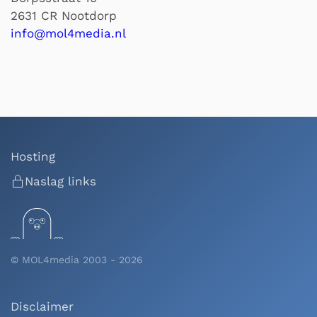
2631 CR Nootdorp
info@mol4media.nl
Hosting
Naslag links
© MOL4media 2003 -
2026
Disclaimer