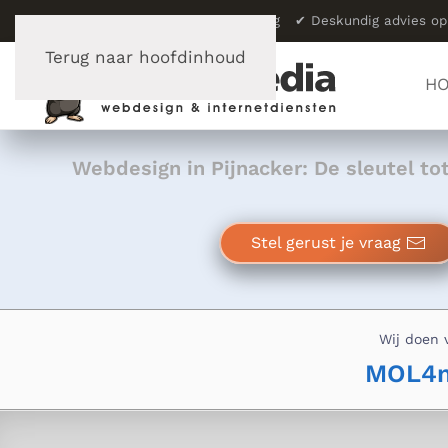
✔
Meer dan 23 jaar vakervaring
✔
Deskundig advies 
Terug naar hoofdinhoud
H
Webdesign in Pijnacker: De sleutel to
Stel gerust je vraag
Wij doen 
MOL4m