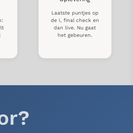
Laatste puntjes op
n:
de i, final check en
lt
dan live. Nu gaat
:
het gebeuren.
or?