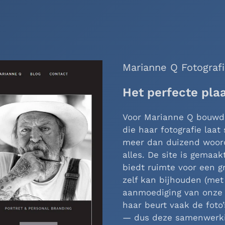
Aannemersbedrijf V
Bouwen & vertrou
Voor dit Leidse aanneme
ontwikkeld die net zo d
Geen poespas, wel profe
robuust design en ruim
goed voor het voetlicht
YOOtheme Pro, zodat ze
kunnen draaien. Stevig 