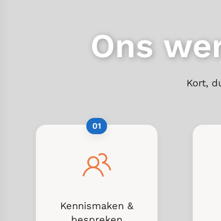
Ons wer
Kort, d
01
Kennismaken &
bespreken