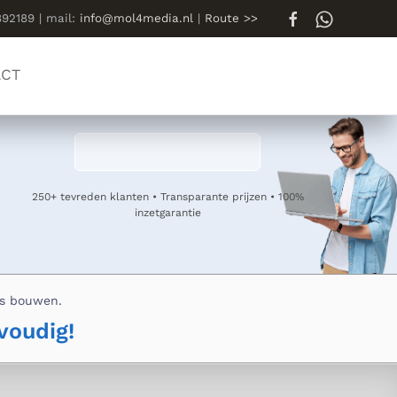
892189 | mail:
info@mol4media.nl
|
Route >>
ACT
250+ tevreden klanten • Transparante prijzen
• 100%
inzetgarantie
es bouwen.
oudig!