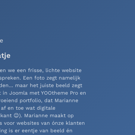
an der Helm
wen, ook online
rsbedrijf heb ik een website
egelijk is als hun metselwerk.
ssioneel: een heldere structuur,
te om projecten en specialismen
 te brengen. Alles in Joomla met
 makkelijk zelf aan de knoppen
fundament, strak in de pixels.