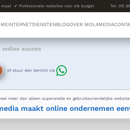
op maat
✔
Professionele websites voor elk budget
Tel: 015 8
OME
INTERNETDIENSTEN
BLOG
OVER MOL4MEDIA
CONT
t online succes
of stuur een bericht via
veel meer dan alleen supersnelle en gebruiksvriendelijke websit
edia maakt online ondernemen eenv