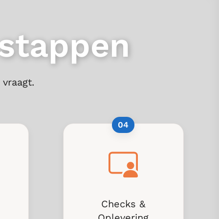
stappen
 vraagt.
04
Checks &
Oplevering