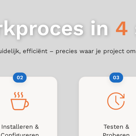
kproces in
4
uidelijk, efficiënt – precies waar je project om
02
03
Installeren &
Testen &
Configureren
Proberen