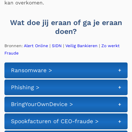
kan overkomen.
Wat doe jij eraan of ga je eraan
doen?
Bronnen:
Alert Online
|
SIDN
|
Veilig Bankieren
|
Zo werkt
Fraude
Ransomware >
Phishing >
BringYourOwnDevice >
Spookfacturen of CEO-fraude >