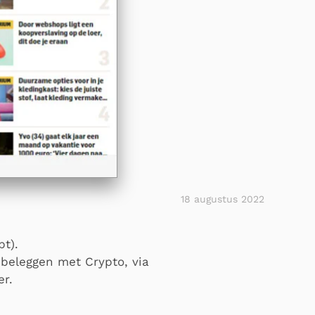
18 augustus 2022
pt).
beleggen met Crypto, via
er.