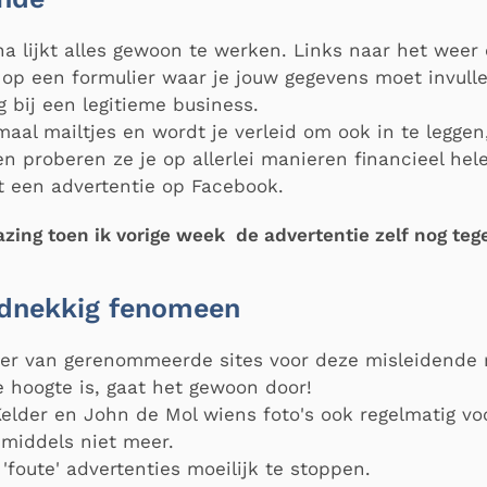
 lijkt alles gewoon te werken. Links naar het weer o
op een formulier waar je jouw gegevens moet invullen.
bij een legitieme business.
maal mailtjes en wordt je verleid om ook in te legge
n proberen ze je op allerlei manieren financieel hel
t een advertentie op Facebook.
azing toen ik vorige week de advertentie zelf nog te
rdnekkig fenomeen
er van gerenommeerde sites voor deze misleidende 
 hoogte is, gaat het gewoon door!
elder en John de Mol wiens foto's ook regelmatig vo
nmiddels niet meer.
'foute' advertenties moeilijk te stoppen.