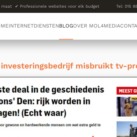
op maat
✔
Professionele websites voor elk budget
Tel: 015 8
OME
INTERNETDIENSTEN
BLOG
OVER MOL4MEDIA
CONT
 investeringsbedrijf misbruikt tv-