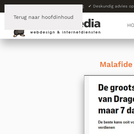
✔
Meer dan 23 jaar vakervaring
✔
Deskundig advies 
Terug naar hoofdinhoud
H
Malafide