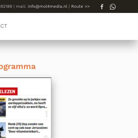
892189 | mail:
info@mol4media.nl
|
Route >>
ACT
programma