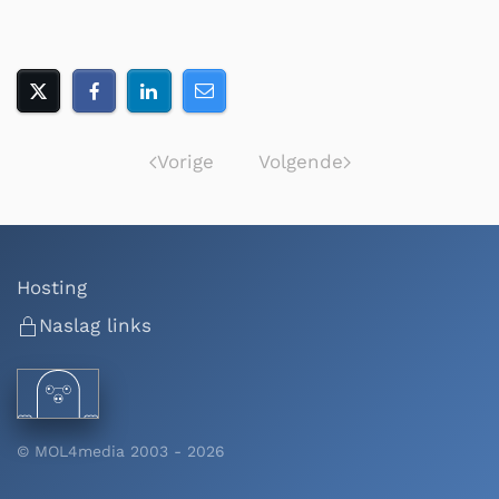
Vorige
Volgende
Hosting
Naslag links
© MOL4media 2003 -
2026